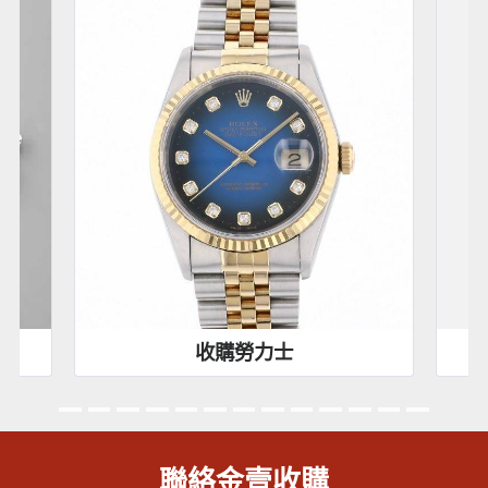
收購勞力士
聯絡金壹收購