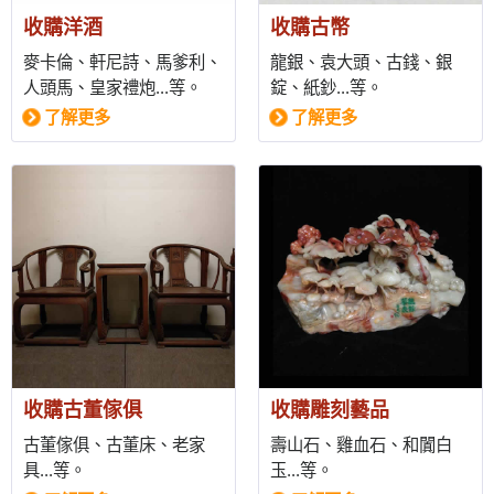
收購洋酒
收購古幣
麥卡倫、軒尼詩、馬爹利、
龍銀、袁大頭、古錢、銀
人頭馬、皇家禮炮...等。
錠、紙鈔...等。
了解更多
了解更多
收購古董傢俱
收購雕刻藝品
古董傢俱、古董床、老家
壽山石、雞血石、和闐白
具...等。
玉...等。